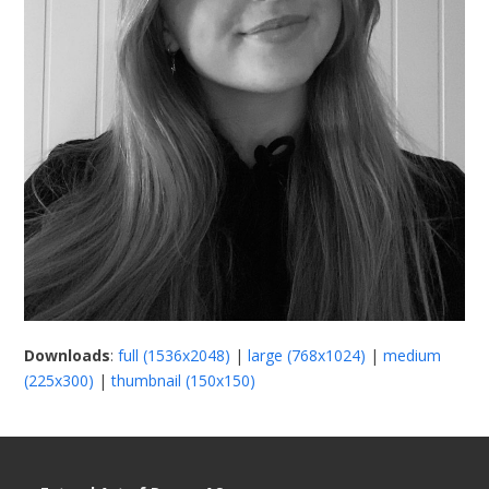
Downloads
:
full (1536x2048)
|
large (768x1024)
|
medium
(225x300)
|
thumbnail (150x150)