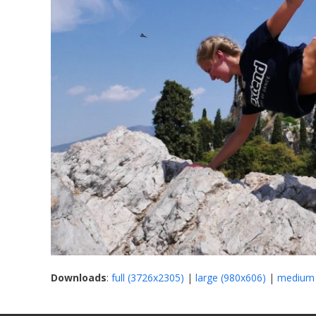
Downloads
:
full (3726x2305)
|
large (980x606)
|
medium 