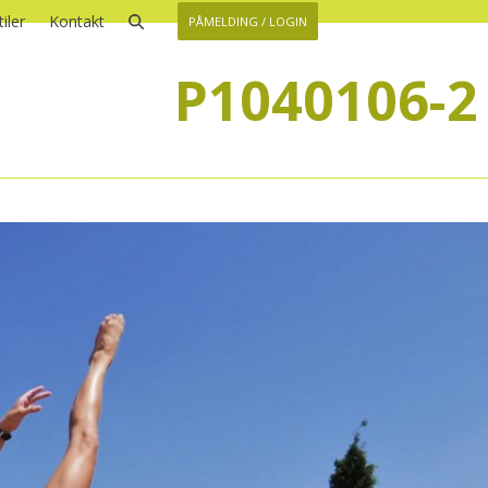
iler
Kontakt
PÅMELDING / LOGIN
P1040106-2