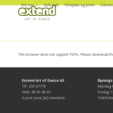
Skip
Om oss
Siste nytt
Timeplan og priser
Dansest
to
content
This browser does not support PDFs. Please download the
Extend Art of Dance AS
Åpningst
Tlf.: 333 67778
Mandag-t
Mob: 48 00 48 42
Fredag: 1
E-post: post [at] extend.as
Telefonti