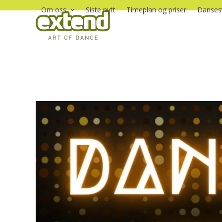
Skip
Om oss
Siste nytt
Timeplan og priser
Dansest
to
content