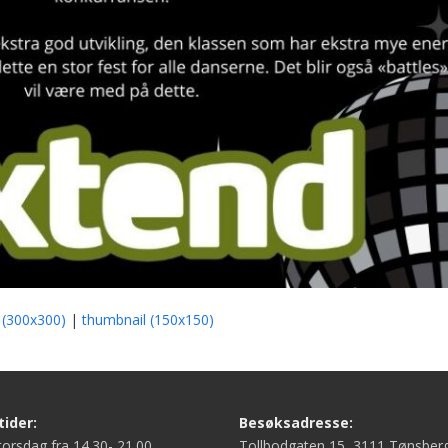
(300x300)
|
thumbnail (150x150)
ider:
Besøksadresse:
orsdag fra 14.30- 21.00
Tollbodgaten 15, 3111 Tønsber