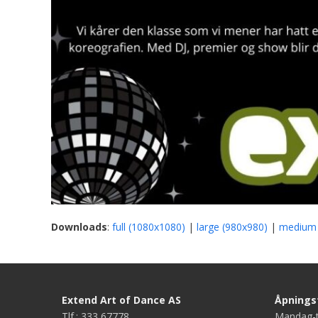
Downloads
:
full (1080x1080)
|
large (980x980)
|
medium 
Extend Art of Dance AS
Åpningst
Tlf.: 333 67778
Mandag-t