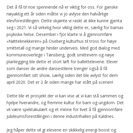
Det å få til noe spennende nå er viktig for oss. For ganske
nøyaktig ett år siden måtte vi jo avlyse den halvårlige
elevforestillingen. Dette skjønte vi raskt at ikke kunne gjenta
seg i 2021. Vi så virkelig hvor viktig dette er, særlig for barnas
psykiske helse. Desember i fjor klarte vi å gjennomføre
«Nøtteknekkeren» på Oseberg kulturhus til tross for høye
smittetall og mange hinder underveis. Med god dialog med
kommuneoverlege i Tønsberg, godt smittevern og nøye
planlegging ble dette et stort løft for ballettelevene. Elever
som danser de andre dansestilene trenger også å få
gjennomført sitt show, særlig siden det ble avlyst for dem
april 2020. Det er 2 år siden mange har stått på scenen!
Dette blir et prosjekt der vi kan vise at vi kan stå sammen og
hjelpe hverandre, og fremme kultur for barn og ungdom. Det
vil være spektakulært og et minne for livet å få gjennomføre
jubileumsforestillingen i denne industrihallen på Kaldnes.
Jeg håper dette vil gi elevene en skikkelig energi boost og