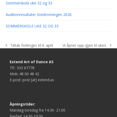
Sommerskole uke 32 og 33
Auditionresultater Snedronningen 2026
SOMMERSKOLE UKE 32 OG 33
Vi åpner opp igjen til uken.
Tilitak forlenges til 6. april
next
previous
post:
post:
Extend Art of Dance AS
Tlf.: 333 67778
Mob: 48 00 48 42
E-post: post [at] extend.as
Åpningstider:
Mandag-torsdag fra 14.30- 21.00
Fredag: 14.30-19.00