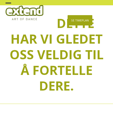
Skip
Open
Close
to
content
DETTE
mobile
mobile
SE TIMEPLAN
menu
menu
HAR VI GLEDET
OSS VELDIG TIL
Å FORTELLE
DERE.