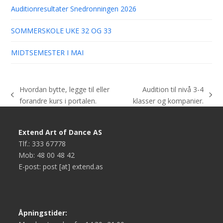
Auditionresultater Snedronningen 2026
SOMMERSKOLE UKE 32 OG 33
MIDTSEMESTER I MAI
Hvordan bytte, legge til eller
Audition til nivå 3-4
previous
next
forandre kurs i portalen.
klasser og kompanier.
post:
post:
Extend Art of Dance AS
Tlf.: 333 67778
Mob: 48 00 48 42
E-post: post [at] extend.as
Åpningstider: