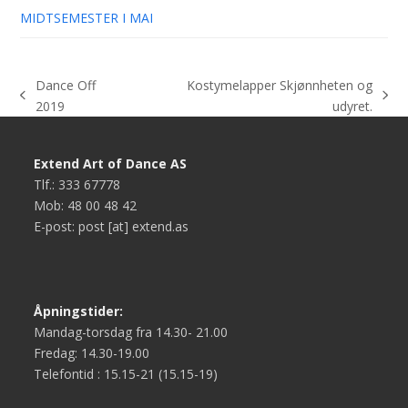
MIDTSEMESTER I MAI
Dance Off
Kostymelapper Skjønnheten og
previous
next
2019
udyret.
post:
post:
Extend Art of Dance AS
Tlf.: 333 67778
Mob: 48 00 48 42
E-post: post [at] extend.as
Åpningstider:
Mandag-torsdag fra 14.30- 21.00
Fredag: 14.30-19.00
Telefontid : 15.15-21 (15.15-19)