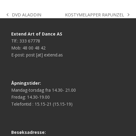
KOSTYMELAPPER RAPUNZEL
DVD ALADDIN
next
previous
post:
post:
Extend Art of Dance AS
Tlf.: 333 67778
Mob: 48 00 48 42
E-post: post [at] extend.as
Åpningstider:
Mandag-torsdag fra 14.30- 21.00
Fredag: 14.30-19.00
Telefontid : 15.15-21 (15.15-19)
Besøksadresse: