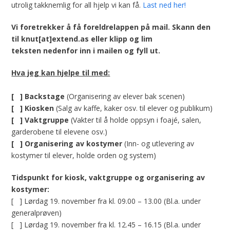
utrolig takknemlig for all hjelp vi kan få.
Last ned her!
Vi foretrekker å få foreldrelappen på mail. Skann den
til knut[at]extend.as eller klipp og lim
teksten nedenfor inn i mailen og fyll ut.
Hva jeg kan hjelpe til med:
[ ] Backstage
(Organisering av elever bak scenen)
[ ] Kiosken
(Salg av kaffe, kaker osv. til elever og publikum)
[ ] Vaktgruppe
(Vakter til å holde oppsyn i foajé, salen,
garderobene til elevene osv.)
[ ] Organisering av kostymer
(Inn- og utlevering av
kostymer til elever, holde orden og system)
Tidspunkt for kiosk, vaktgruppe og organisering av
kostymer:
[ ] Lørdag 19. november fra kl. 09.00 – 13.00 (Bl.a. under
generalprøven)
[ ] Lørdag 19. november fra kl. 12.45 – 16.15 (Bl.a. under