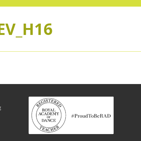
EV_H16
g