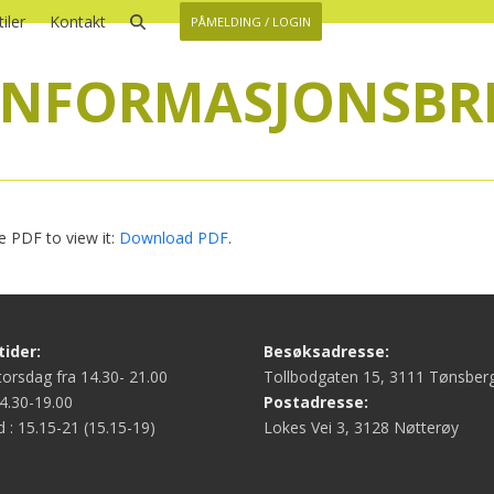
iler
Kontakt
PÅMELDING / LOGIN
INFORMASJONSBR
 PDF to view it:
Download PDF
.
ider:
Besøksadresse:
orsdag fra 14.30- 21.00
Tollbodgaten 15, 3111 Tønsber
4.30-19.00
Postadresse:
d : 15.15-21 (15.15-19)
Lokes Vei 3, 3128 Nøtterøy