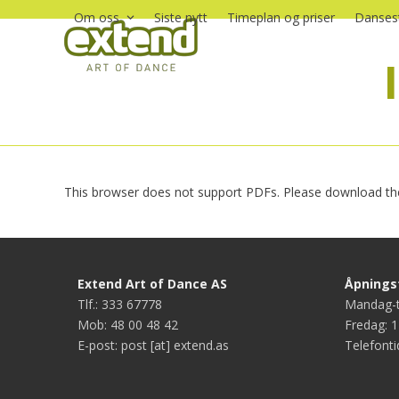
Skip
Om oss
Siste nytt
Timeplan og priser
Dansest
to
content
This browser does not support PDFs. Please download the
Extend Art of Dance AS
Åpningst
Tlf.: 333 67778
Mandag-t
Mob: 48 00 48 42
Fredag: 1
E-post: post [at] extend.as
Telefonti