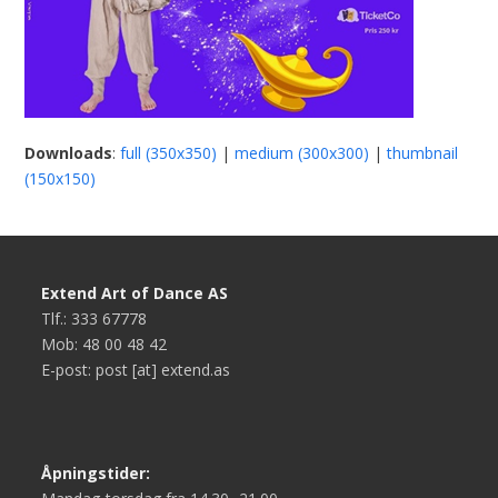
Downloads
:
full (350x350)
|
medium (300x300)
|
thumbnail
(150x150)
Extend Art of Dance AS
Tlf.: 333 67778
Mob: 48 00 48 42
E-post: post [at] extend.as
Åpningstider: