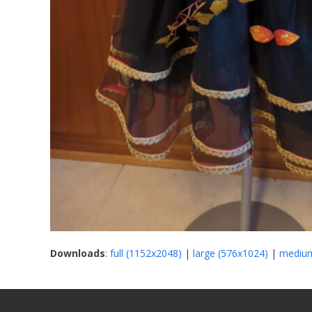
Downloads
:
full (1152x2048)
|
large (576x1024)
|
medium