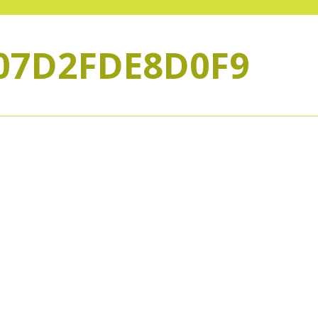
-07D2FDE8D0F9