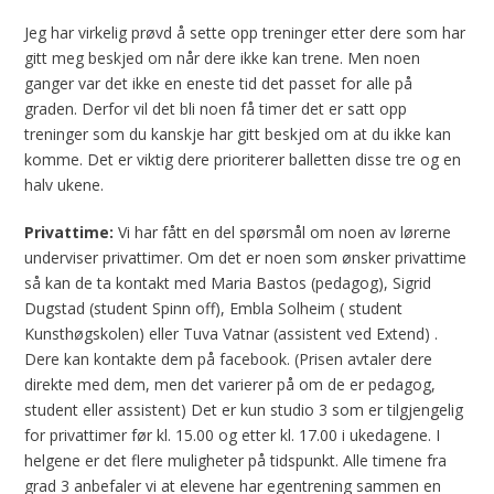
Jeg har virkelig prøvd å sette opp treninger etter dere som har
gitt meg beskjed om når dere ikke kan trene. Men noen
ganger var det ikke en eneste tid det passet for alle på
graden. Derfor vil det bli noen få timer det er satt opp
treninger som du kanskje har gitt beskjed om at du ikke kan
komme. Det er viktig dere prioriterer balletten disse tre og en
halv ukene.
Privattime:
Vi har fått en del spørsmål om noen av lørerne
underviser privattimer. Om det er noen som ønsker privattime
så kan de ta kontakt med Maria Bastos (pedagog), Sigrid
Dugstad (student Spinn off), Embla Solheim ( student
Kunsthøgskolen) eller Tuva Vatnar (assistent ved Extend) .
Dere kan kontakte dem på facebook. (Prisen avtaler dere
direkte med dem, men det varierer på om de er pedagog,
student eller assistent) Det er kun studio 3 som er tilgjengelig
for privattimer før kl. 15.00 og etter kl. 17.00 i ukedagene. I
helgene er det flere muligheter på tidspunkt. Alle timene fra
grad 3 anbefaler vi at elevene har egentrening sammen en