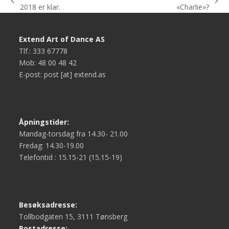
previous
next
2018 er klar.
«Charlie»?
post:
post:
Extend Art of Dance AS
Tlf.: 333 67778
Mob: 48 00 48 42
E-post: post [at] extend.as
Åpningstider:
Mandag-torsdag fra 14.30- 21.00
Fredag: 14.30-19.00
Telefontid : 15.15-21 (15.15-19)
Besøksadresse:
Tollbodgaten 15, 3111 Tønsberg
Postadresse: