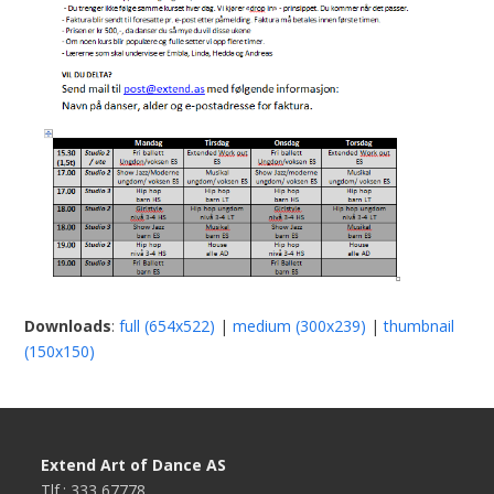
Downloads
:
full (654x522)
|
medium (300x239)
|
thumbnail
(150x150)
Extend Art of Dance AS
Tlf.: 333 67778