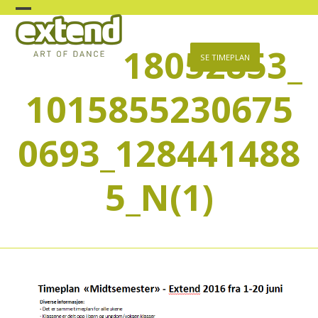
Skip
Open
Close
to
content
18052853_
mobile
mobile
SE TIMEPLAN
menu
menu
1015855230675
0693_128441488
5_N(1)