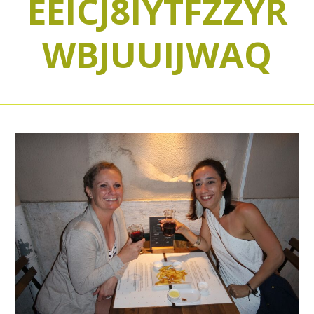
EEICJ8IYTFZZYR
WBJUUIJWAQ