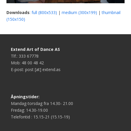
Downloads
:
full (800x533)
|
medium (300x199)
|
thumbnail
(150x150)
Extend Art of Dance AS
Tlf.: 333 67778
Mob: 48 00 48 42
E-post: post [at] extend.as
Åpningstider:
Mandag-torsdag fra 14.30- 21.00
Fredag: 14.30-19.00
Telefontid : 15.15-21 (15.15-19)