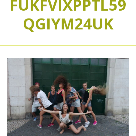
FUKFVIXPPTL59
QGIYM24UK