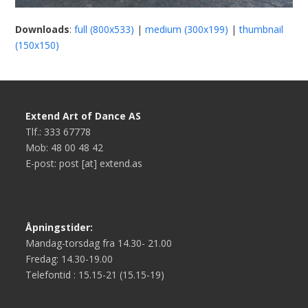
Downloads
:
full (800x533)
|
medium (300x199)
|
thumbnail
(150x150)
Extend Art of Dance AS
Tlf.: 333 67778
Mob: 48 00 48 42
E-post: post [at] extend.as
Åpningstider:
Mandag-torsdag fra 14.30- 21.00
Fredag: 14.30-19.00
Telefontid : 15.15-21 (15.15-19)