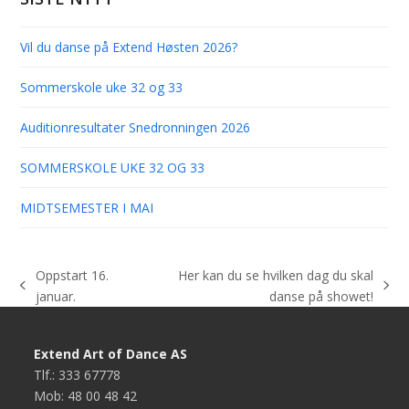
Vil du danse på Extend Høsten 2026?
Sommerskole uke 32 og 33
Auditionresultater Snedronningen 2026
SOMMERSKOLE UKE 32 OG 33
MIDTSEMESTER I MAI
Oppstart 16.
Her kan du se hvilken dag du skal
previous
next
januar.
danse på showet!
post:
post:
Extend Art of Dance AS
Tlf.: 333 67778
Mob: 48 00 48 42