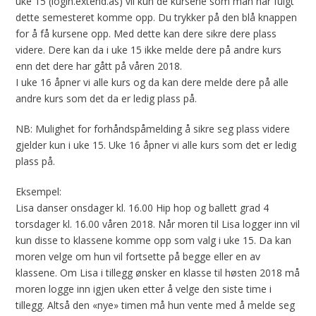
uke 15 (login.extend.as) vil kun de kursene som man har fulgt
dette semesteret komme opp. Du trykker på den blå knappen
for å få kursene opp. Med dette kan dere sikre dere plass
videre. Dere kan da i uke 15 ikke melde dere på andre kurs
enn det dere har gått på våren 2018.
I uke 16 åpner vi alle kurs og da kan dere melde dere på alle
andre kurs som det da er ledig plass på.
NB: Mulighet for forhåndspåmelding å sikre seg plass videre
gjelder kun i uke 15. Uke 16 åpner vi alle kurs som det er ledig
plass på.
Eksempel:
Lisa danser onsdager kl. 16.00 Hip hop og ballett grad 4
torsdager kl. 16.00 våren 2018. Når moren til Lisa logger inn vil
kun disse to klassene komme opp som valg i uke 15. Da kan
moren velge om hun vil fortsette på begge eller en av
klassene. Om Lisa i tillegg ønsker en klasse til høsten 2018 må
moren logge inn igjen uken etter å velge den siste time i
tillegg. Altså den «nye» timen må hun vente med å melde seg