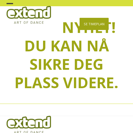
Skip
Open
Close
to
content
NYHET!
mobile
mobile
SE TIMEPLAN
menu
menu
DU KAN NÅ
SIKRE DEG
PLASS VIDERE.