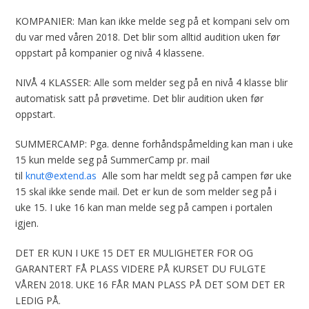
KOMPANIER: Man kan ikke melde seg på et kompani selv om
du var med våren 2018. Det blir som alltid audition uken før
oppstart på kompanier og nivå 4 klassene.
NIVÅ 4 KLASSER: Alle som melder seg på en nivå 4 klasse blir
automatisk satt på prøvetime. Det blir audition uken før
oppstart.
SUMMERCAMP: Pga. denne forhåndspåmelding kan man i uke
15 kun melde seg på SummerCamp pr. mail
til
knut@extend.as
Alle som har meldt seg på campen før uke
15 skal ikke sende mail. Det er kun de som melder seg på i
uke 15. I uke 16 kan man melde seg på campen i portalen
igjen.
DET ER KUN I UKE 15 DET ER MULIGHETER FOR OG
GARANTERT FÅ PLASS VIDERE PÅ KURSET DU FULGTE
VÅREN 2018. UKE 16 FÅR MAN PLASS PÅ DET SOM DET ER
LEDIG PÅ.