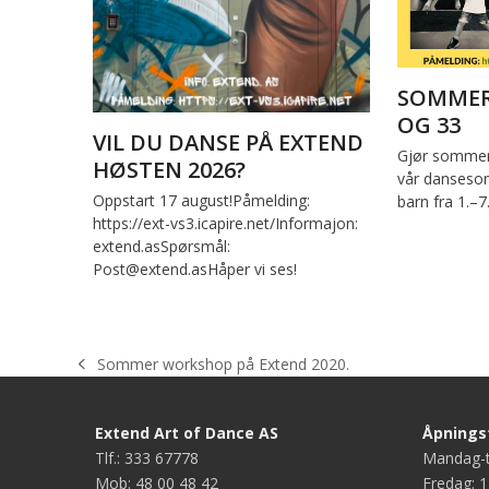
SOMMER
OG 33
VIL DU DANSE PÅ EXTEND
Gjør sommer
HØSTEN 2026?
vår dansesom
Oppstart 17 august!Påmelding:
barn fra 1.–7
https://ext-vs3.icapire.net/Informajon:
extend.asSpørsmål:
Post@extend.asHåper vi ses!
Sommer workshop på Extend 2020.
previous
post:
Extend Art of Dance AS
Åpningst
Tlf.: 333 67778
Mandag-t
Mob: 48 00 48 42
Fredag: 1