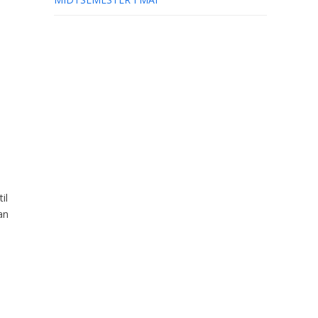
il
an