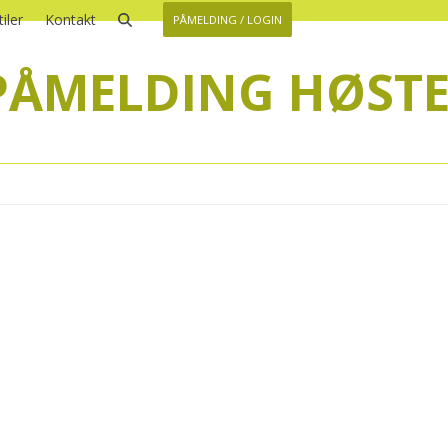
iler
Kontakt
PÅMELDING / LOGIN
PÅMELDING HØSTE