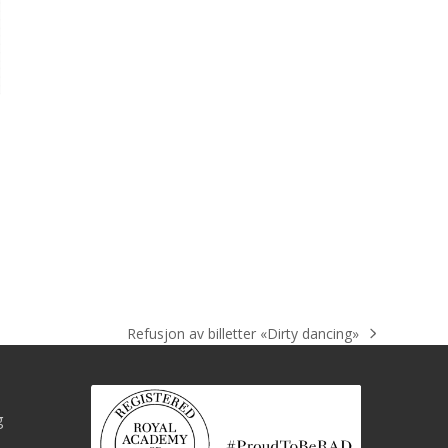
Refusjon av billetter «Dirty dancing»
next
post:
g