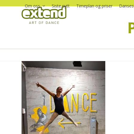
Skip
Om oss
Siste nytt
Timeplan og priser
Dansest
to
content