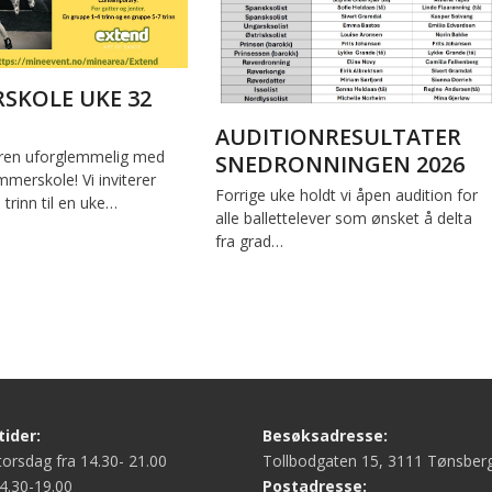
SKOLE UKE 32
AUDITIONRESULTATER
en uforglemmelig med
SNEDRONNINGEN 2026
merskole! Vi inviterer
Forrige uke holdt vi åpen audition for
. trinn til en uke…
alle ballettelever som ønsket å delta
fra grad…
ider:
Besøksadresse:
orsdag fra 14.30- 21.00
Tollbodgaten 15, 3111 Tønsber
4.30-19.00
Postadresse: