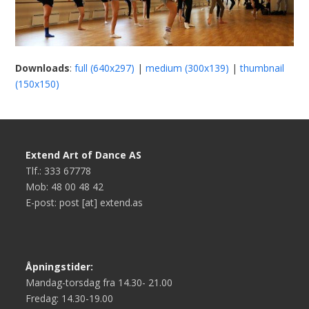
Downloads
:
full (640x297)
|
medium (300x139)
|
thumbnail
(150x150)
Extend Art of Dance AS
Tlf.: 333 67778
Mob: 48 00 48 42
E-post: post [at] extend.as
Åpningstider:
Mandag-torsdag fra 14.30- 21.00
Fredag: 14.30-19.00