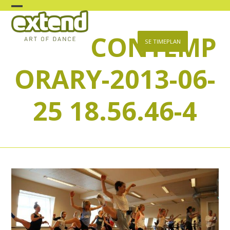
Skip
Open
Close
to
content
CONTEMP
mobile
mobile
SE TIMEPLAN
menu
menu
ORARY-2013-06-
25 18.56.46-4