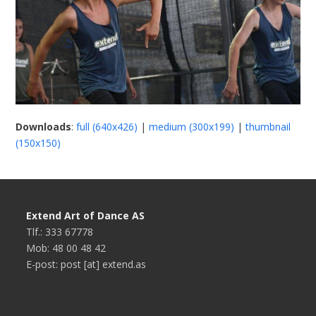
Downloads
:
full (640x426)
|
medium (300x199)
|
thumbnail
(150x150)
Extend Art of Dance AS
Tlf.: 333 67778
Mob: 48 00 48 42
E-post: post [at] extend.as