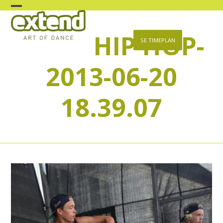
Skip
Open
Close
to
content
HIP HOP-
mobile
mobile
SE TIMEPLAN
menu
menu
2013-06-20
18.39.07