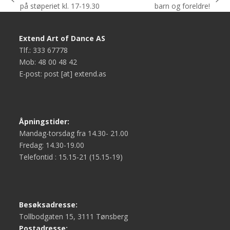
previous
next
på støperiet kl. 17-19.30
barn og foreldre!
post:
post:
Extend Art of Dance AS
Tlf.: 333 67778
Mob: 48 00 48 42
E-post: post [at] extend.as
Åpningstider:
Mandag-torsdag fra 14.30- 21.00
Fredag: 14.30-19.00
Telefontid : 15.15-21 (15.15-19)
Besøksadresse:
Tollbodgaten 15, 3111 Tønsberg
Postadresse: