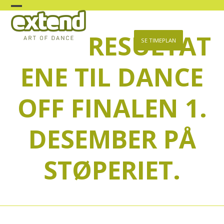
Skip
Open
Close
to
content
RESULTAT
mobile
mobile
SE TIMEPLAN
menu
menu
ENE TIL DANCE
OFF FINALEN 1.
DESEMBER PÅ
STØPERIET.