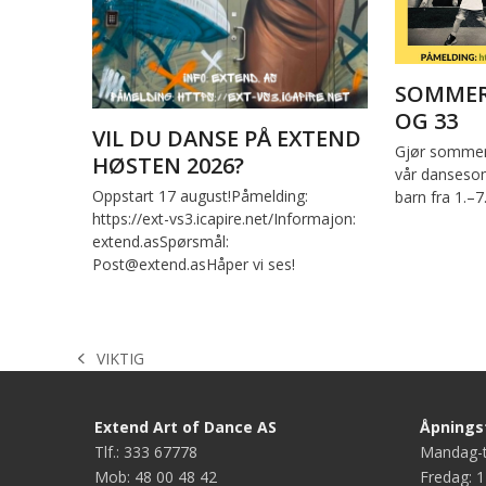
SOMMER
OG 33
VIL DU DANSE PÅ EXTEND
Gjør sommer
HØSTEN 2026?
vår dansesom
Oppstart 17 august!Påmelding:
barn fra 1.–7
https://ext-vs3.icapire.net/Informajon:
extend.asSpørsmål:
Post@extend.asHåper vi ses!
VIKTIG
previous
post:
Extend Art of Dance AS
Åpningst
Tlf.: 333 67778
Mandag-t
Mob: 48 00 48 42
Fredag: 1