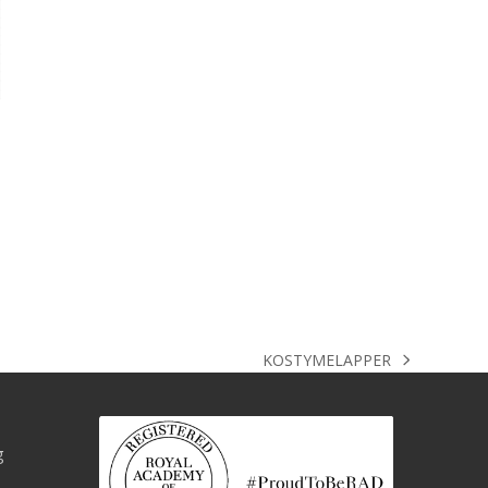
KOSTYMELAPPER
next
post:
g