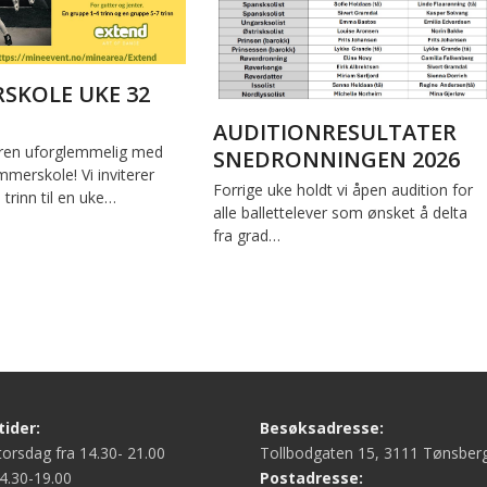
SKOLE UKE 32
AUDITIONRESULTATER
en uforglemmelig med
SNEDRONNINGEN 2026
merskole! Vi inviterer
Forrige uke holdt vi åpen audition for
. trinn til en uke…
alle ballettelever som ønsket å delta
fra grad…
ider:
Besøksadresse:
orsdag fra 14.30- 21.00
Tollbodgaten 15, 3111 Tønsber
4.30-19.00
Postadresse: