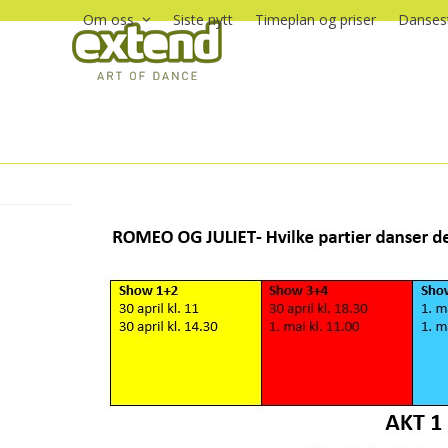
Skip
Om oss
Siste nytt
Timeplan og priser
Dansest
to
content