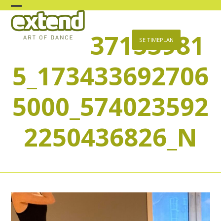
Skip
Open
Close
to
content
37153981
mobile
mobile
SE TIMEPLAN
menu
menu
5_173433692706
5000_574023592
2250436826_N