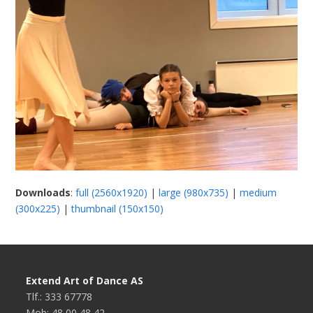
Downloads
:
full (2560x1920)
|
large (980x735)
|
medium
(300x225)
|
thumbnail (150x150)
Extend Art of Dance AS
Tlf.: 333 67778
Mob: 48 00 48 42