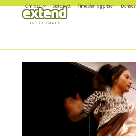
Skip
Om oss
Siste nytt
Timeplan og priser
Dansest
to
content
Videoavspiller