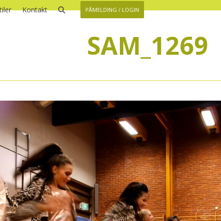
iler
Kontakt
PÅMELDING / LOGIN
SAM_1269