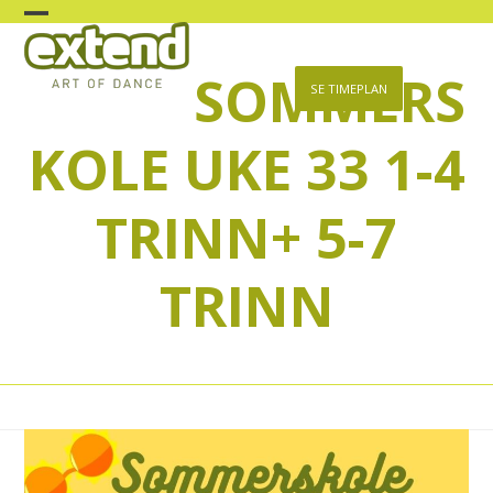
Skip
Open
Close
to
content
SOMMERS
mobile
mobile
SE TIMEPLAN
menu
menu
KOLE UKE 33 1-4
TRINN+ 5-7
TRINN