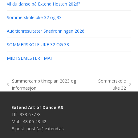
Vil du danse på Extend Høsten 2026?
Sommerskole uke 32 og 33
Auditionresultater Snedronningen 2026
SOMMERSKOLE UKE 32 OG 33
MIDTSEMESTER I MAI
Summercamp timeplan 2023 og
Sommerskole
previous
next
informasjon
uke 32
post:
post:
Extend Art of Dance AS
Tlf.: 333 67778
Mob: 48 00 48 42
E-post: post [at] extend.as