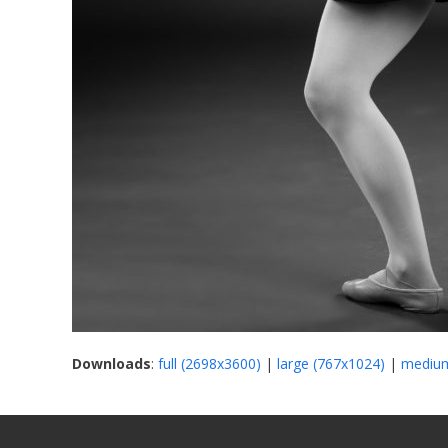
Downloads
:
full (2698x3600)
|
large (767x1024)
|
medium