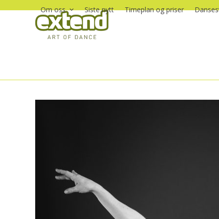
Skip
Om oss
Siste nytt
Timeplan og priser
Dansest
to
content