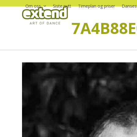
Skip
Om oss
Siste nytt
Timeplan og priser
Dansest
to
content
7A4B88E