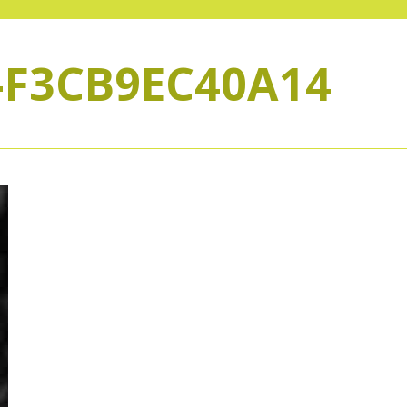
-F3CB9EC40A14