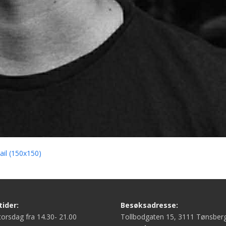
il (150x150)
ider:
Besøksadresse:
orsdag fra 14.30- 21.00
Tollbodgaten 15, 3111 Tønsber