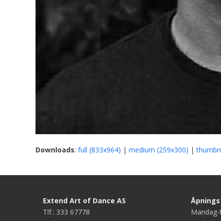
Downloads
:
full (833x964)
|
medium (259x300)
|
thumbna
Extend Art of Dance AS
Åpningst
Tlf.: 333 67778
Mandag-t