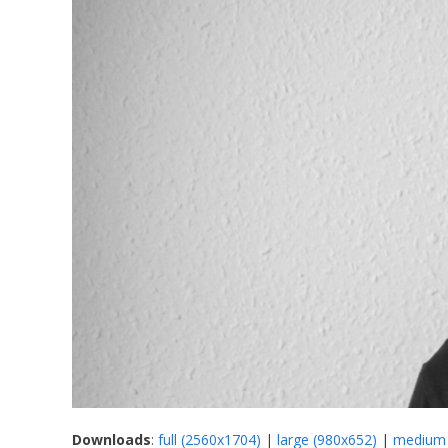
Downloads
:
full (2560x1704)
|
large (980x652)
|
medium 