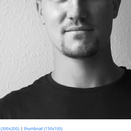
(300x200)
|
thumbnail (150x100)