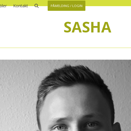
iler
Kontakt
PÅMELDING / LOGIN
SASHA