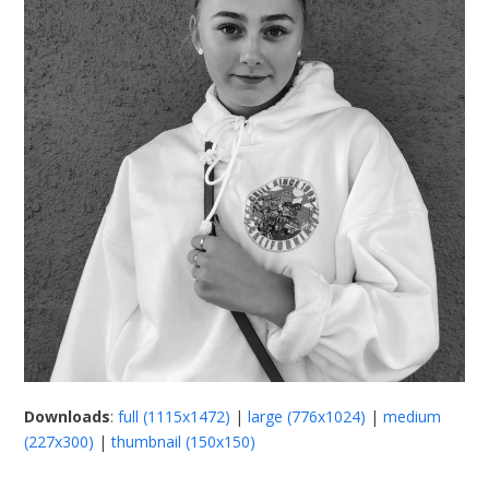
Downloads
:
full (1115x1472)
|
large (776x1024)
|
medium
(227x300)
|
thumbnail (150x150)