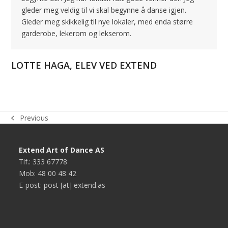
gleder meg veldig til vi skal begynne å danse igjen.
Gleder meg skikkelig til nye lokaler, med enda større
garderobe, lekerom og lekserom.
LOTTE HAGA, ELEV VED EXTEND
Previous
previous
post:
Extend Art of Dance AS
Tlf.: 333 67778
Mob: 48 00 48 42
E-post: post [at] extend.as