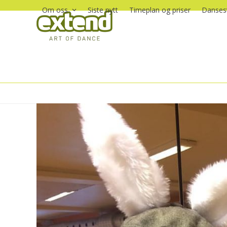
Skip
Om oss
Siste nytt
Timeplan og priser
Dansest
to
content