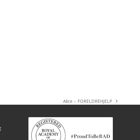
Alice – FORELDREHJELP
next
post:
g