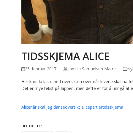
TIDSSKJEMA ALICE
25. februar 2017
camilla Samuelsen Matre
Ny
Her kan du laste ned oversikten over når levene skal ha fe
Det er mye tekst på lappen, men dette er for å unngå at e
Alice
når skal jeg danse
oversikt alice
partier
tidsskjema
DEL DETTE: