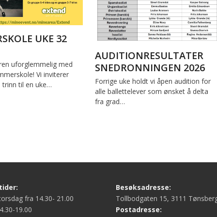
SKOLE UKE 32
AUDITIONRESULTATER
en uforglemmelig med
SNEDRONNINGEN 2026
merskole! Vi inviterer
Forrige uke holdt vi åpen audition for
. trinn til en uke…
alle ballettelever som ønsket å delta
fra grad…
ider:
Besøksadresse:
orsdag fra 14.30- 21.00
Tollbodgaten 15, 3111 Tønsber
4.30-19.00
Postadresse: