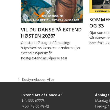
SOMMER
OG 33
VIL DU DANSE PÅ EXTEND
Gjør sommer
HØSTEN 2026?
vår dansesom
Oppstart 17 august!Påmelding:
barn fra 1.–7
https://ext-vs3.icapire.net/Informajon:
extend.asSpørsmål:
Post@extend.asHåper vi ses!
Kostymelapper Alice
previous
post:
Extend Art of Dance AS
Åpningst
Tlf.: 333 67778
Mandag-t
Mob: 48 00 48 42
Fredag: 1