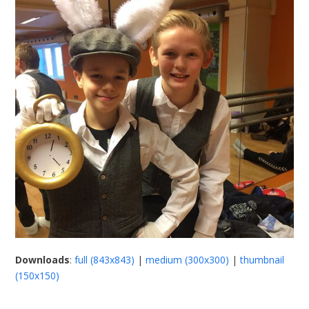
Downloads
:
full (843x843)
|
medium (300x300)
|
thumbnail
(150x150)