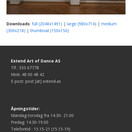
Downloads
:
full (2048x1491)
|
large (980x714)
|
medium
(300x218)
|
thumbnail (150x150)
Extend Art of Dance AS
Tlf.: 333 67778
Mob: 48 00 48 42
E-post: post [at] extend.as
Åpningstider:
Mandag-torsdag fra 14.30- 21.00
Fredag: 14.30-19.00
Telefontid : 15.15-21 (15.15-19)