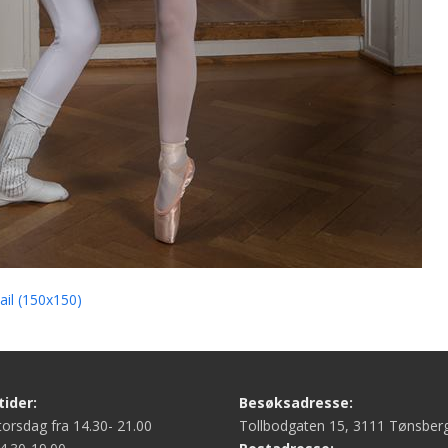
il (150x150)
ider:
Besøksadresse:
orsdag fra 14.30- 21.00
Tollbodgaten 15, 3111 Tønsber