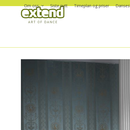
Skip
Om oss
Siste nytt
Timeplan og priser
Dansest
to
content