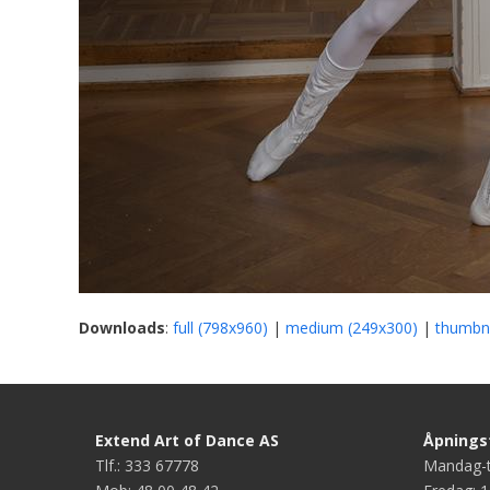
Downloads
:
full (798x960)
|
medium (249x300)
|
thumbna
Extend Art of Dance AS
Åpningst
Tlf.: 333 67778
Mandag-t