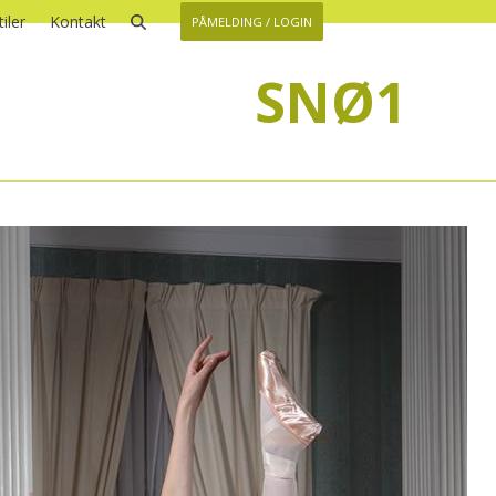
iler
Kontakt
PÅMELDING / LOGIN
SNØ1