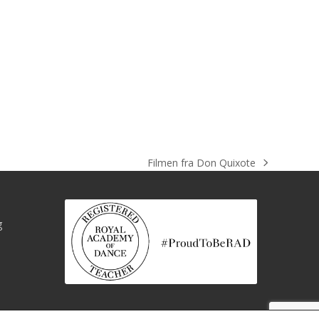
Filmen fra Don Quixote
next
post:
g