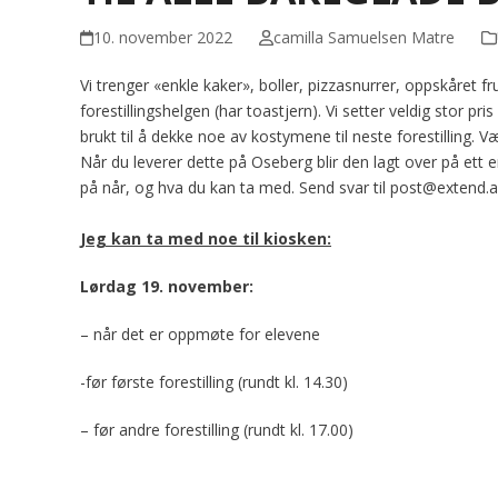
10. november 2022
camilla Samuelsen Matre
Vi trenger «enkle kaker», boller, pizzasnurrer, oppskåret f
forestillingshelgen (har toastjern). Vi setter veldig stor p
brukt til å dekke noe av kostymene til neste forestilling. Væ
Når du leverer dette på Oseberg blir den lagt over på ett 
på når, og hva du kan ta med. Send svar til post@extend.as
Jeg kan ta med noe til kiosken:
Lørdag 19. november:
– når det er oppmøte for elevene
-før første forestilling (rundt kl. 14.30)
– før andre forestilling (rundt kl. 17.00)