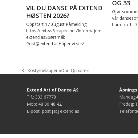
OG 33
VIL DU DANSE PÅ EXTEND
Gjør sommer
HØSTEN 2026?
vår dansesom
Oppstart 17 august!Påmelding:
barn fra 1.–7
https://ext-vs3.icapire.net/Informajon:
extend.asSpørsmål:
Post@extend.asHåper vi ses!
Kostymelapper «Don Quixote»
previous
post:
Extend Art of Dance AS
Åpningst
Tlf.: 333 67778
Mandag-t
Mob: 48 00 48 42
Fredag: 1
E-post: post [at] extend.as
Telefonti