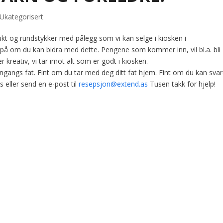
Ukategorisert
rukt og rundstykker med pålegg som vi kan selge i kiosken i
ris på om du kan bidra med dette. Pengene som kommer inn, vil bl.a. bli
r kreativ, vi tar imot alt som er godt i kiosken.
engangs fat. Fint om du tar med deg ditt fat hjem. Fint om du kan sva
 eller send en e-post til
resepsjon@extend.as
Tusen takk for hjelp!