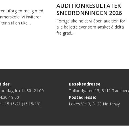
AUDITIONRESULTATER
en uforglemmelig med
SNEDRONNINGEN 2026
merskole! Vi inviterer
Forrige uke holdt vi åpen audition for
. trinn til en uke…
alle ballettelever som ønsket å delta
fra grad…
ider:
Besøksadresse:
orsdag fra 14.30- 21.00
Tollbodgaten 15, 3111 Tønsber
4.30-19.00
Postadresse:
d : 15.15-21 (15.15-19)
Lokes Vei 3, 3128 Nøtterøy