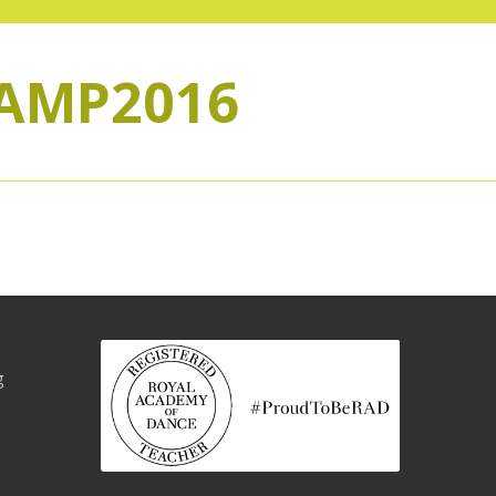
AMP2016
g