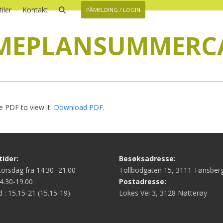
iler
Kontakt
PÅMELDING / LOGIN
IMEPLANSUMMERC
 PDF to view it:
Download PDF
.
ider:
Besøksadresse:
orsdag fra 14.30- 21.00
Tollbodgaten 15, 3111 Tønsber
4.30-19.00
Postadresse:
d : 15.15-21 (15.15-19)
Lokes Vei 3, 3128 Nøtterøy