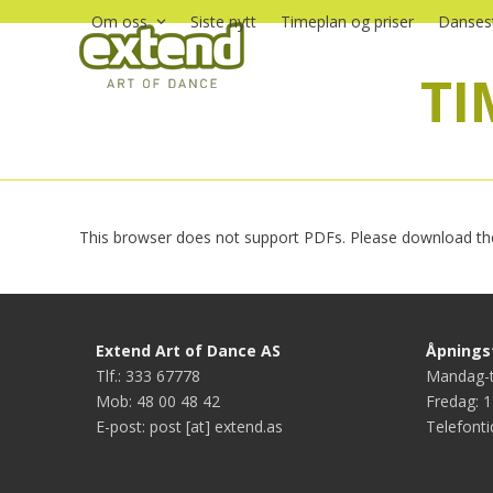
Skip
Om oss
Siste nytt
Timeplan og priser
Dansest
to
content
T
This browser does not support PDFs. Please download the
Extend Art of Dance AS
Åpningst
Tlf.: 333 67778
Mandag-t
Mob: 48 00 48 42
Fredag: 1
E-post: post [at] extend.as
Telefonti