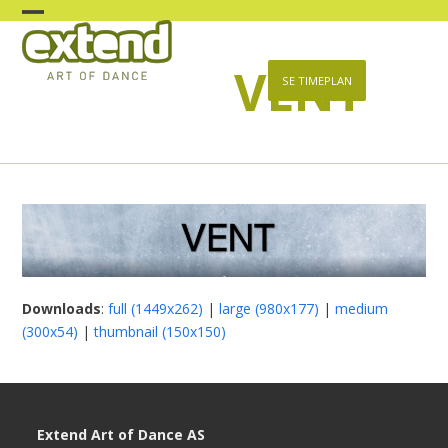
Skip
Open
Close
to
content
VENT
mobile
mobile
SE TIMEPLAN
menu
menu
Downloads
:
full (1449x262)
|
large (980x177)
|
medium
(300x54)
|
thumbnail (150x150)
Extend Art of Dance AS