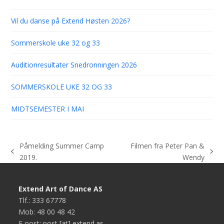
Vil du danse på Extend Høsten 2026?
Sommerskole uke 32 og 33
Auditionresultater Snedronningen 2026
SOMMERSKOLE UKE 32 OG 33
MIDTSEMESTER I MAI
Påmelding Summer Camp
Filmen fra Peter Pan &
previous
next
2019.
Wendy
post:
post:
Extend Art of Dance AS
Tlf.: 333 67778
Mob: 48 00 48 42
E-post: post [at] extend.as