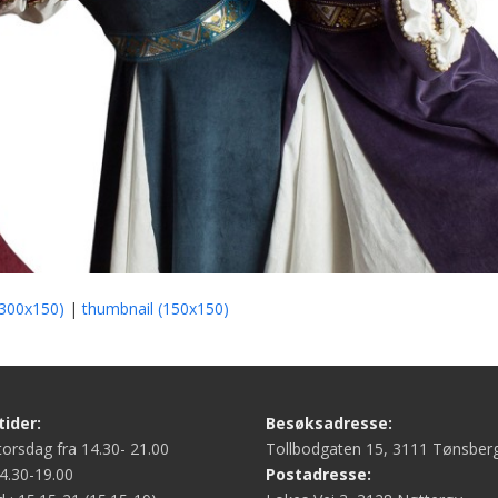
300x150)
|
thumbnail (150x150)
ider:
Besøksadresse:
orsdag fra 14.30- 21.00
Tollbodgaten 15, 3111 Tønsber
4.30-19.00
Postadresse: