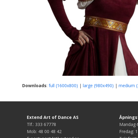
Downloads
:
full (1600x800)
|
large (980x490)
|
medium (
Extend Art of Dance AS
Åpningst
Tlf.: 333 67778
Mandag-t
Mob: 48 00 48 42
Fredag: 1