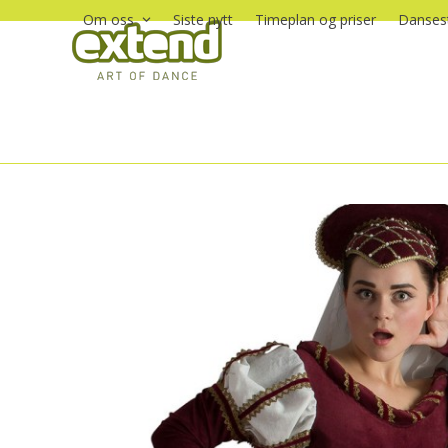
Skip
Om oss
Siste nytt
Timeplan og priser
Dansest
to
content