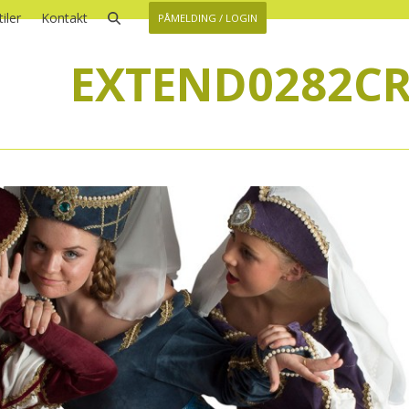
iler
Kontakt
PÅMELDING / LOGIN
EXTEND0282C