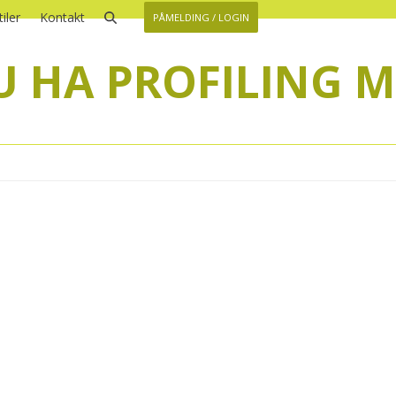
iler
Kontakt
PÅMELDING / LOGIN
U HA PROFILING 