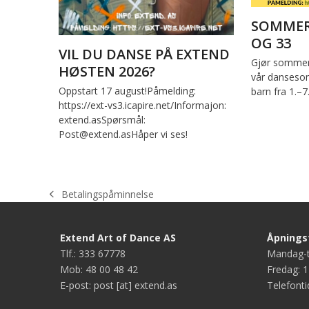
SOMMER
OG 33
VIL DU DANSE PÅ EXTEND
Gjør sommer
HØSTEN 2026?
vår dansesom
Oppstart 17 august!Påmelding:
barn fra 1.–7
https://ext-vs3.icapire.net/Informajon:
extend.asSpørsmål:
Post@extend.asHåper vi ses!
Betalingspåminnelse
previous
post:
Extend Art of Dance AS
Åpningst
Tlf.: 333 67778
Mandag-t
Mob: 48 00 48 42
Fredag: 1
E-post: post [at] extend.as
Telefonti