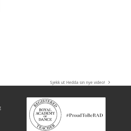
Sjekk ut Hedda sin nye video!
next
post:
g