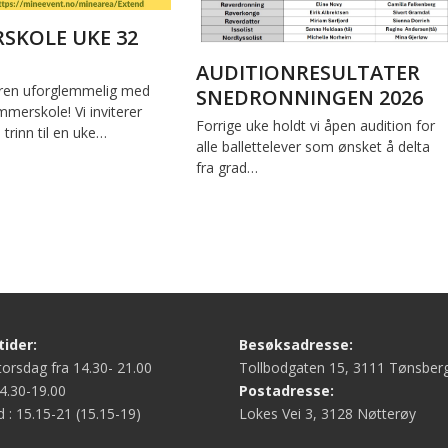
SKOLE UKE 32
AUDITIONRESULTATER
en uforglemmelig med
SNEDRONNINGEN 2026
merskole! Vi inviterer
Forrige uke holdt vi åpen audition for
. trinn til en uke…
alle ballettelever som ønsket å delta
fra grad…
ider:
Besøksadresse:
orsdag fra 14.30- 21.00
Tollbodgaten 15, 3111 Tønsber
4.30-19.00
Postadresse:
d : 15.15-21 (15.15-19)
Lokes Vei 3, 3128 Nøtterøy