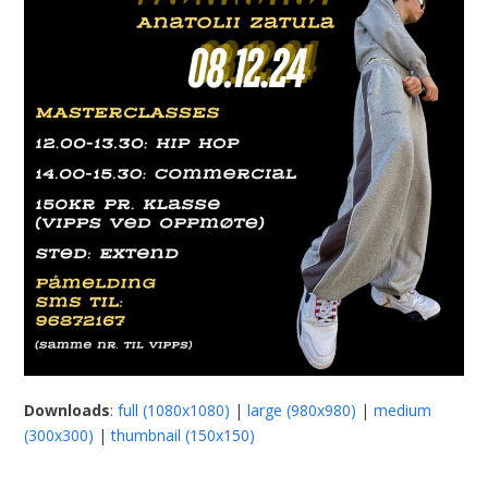
Downloads
:
full (1080x1080)
|
large (980x980)
|
medium
(300x300)
|
thumbnail (150x150)