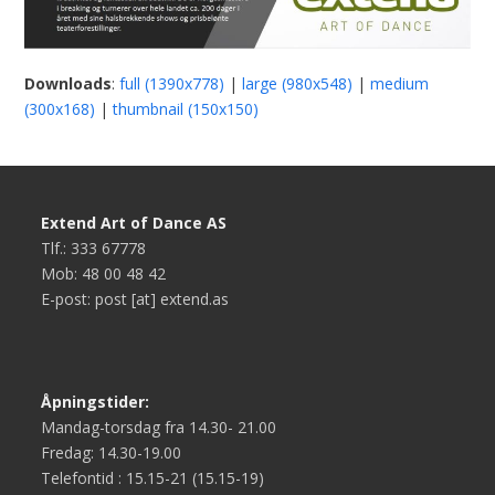
Downloads
:
full (1390x778)
|
large (980x548)
|
medium
(300x168)
|
thumbnail (150x150)
Extend Art of Dance AS
Tlf.: 333 67778
Mob: 48 00 48 42
E-post: post [at] extend.as
Åpningstider:
Mandag-torsdag fra 14.30- 21.00
Fredag: 14.30-19.00
Telefontid : 15.15-21 (15.15-19)