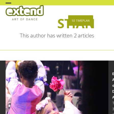
Skip
Open
Close
to
content
STIAN
mobile
mobile
SE TIMEPLAN
menu
menu
This author has written 2 articles
T