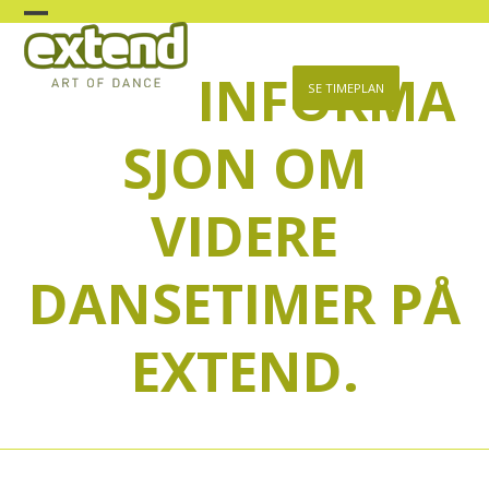
Skip
Open
Close
to
content
INFORMA
mobile
mobile
SE TIMEPLAN
menu
menu
SJON OM
VIDERE
DANSETIMER PÅ
EXTEND.