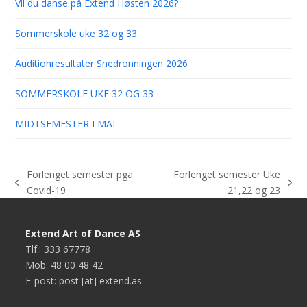
Vil du danse på Extend Høsten 2026?
Sommerskole uke 32 og 33
Auditionresultater Snedronningen 2026
SOMMERSKOLE UKE 32 OG 33
MIDTSEMESTER I MAI
Forlenget semester pga.
Forlenget semester Uke
previous
next
Covid-19
21,22 og 23
post:
post:
Extend Art of Dance AS
Tlf.: 333 67778
Mob: 48 00 48 42
E-post: post [at] extend.as