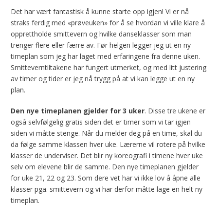
Det har vært fantastisk å kunne starte opp igjen! Vi er nå
straks ferdig med «prøveuken» for å se hvordan vi ville klare å
opprettholde smittevern og hvilke danseklasser som man
trenger flere eller færre av. Før helgen legger jeg ut en ny
timeplan som jeg har laget med erfaringene fra denne uken.
Smitteverntiltakene har fungert utmerket, og med litt justering
av timer og tider er jeg nå trygg på at vi kan legge ut en ny
plan.
Den nye timeplanen gjelder for 3 uker
. Disse tre ukene er
også selvfølgelig gratis siden det er timer som vi tar igjen
siden vi måtte stenge. Når du melder deg på en time, skal du
da følge samme klassen hver uke. Lærerne vil rotere på hvilke
klasser de underviser. Det blir ny koreografi i timene hver uke
selv om elevene blir de samme. Den nye timeplanen gjelder
for uke 21, 22 og 23. Som dere vet har vi ikke lov å åpne alle
klasser pga. smittevern og vi har derfor måtte lage en helt ny
timeplan.