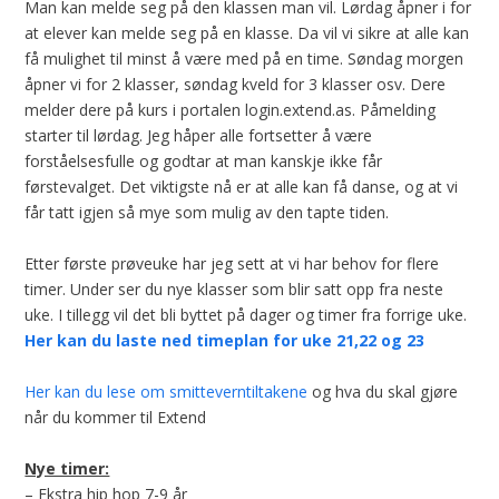
Man kan melde seg på den klassen man vil. Lørdag åpner i for
at elever kan melde seg på en klasse. Da vil vi sikre at alle kan
få mulighet til minst å være med på en time. Søndag morgen
åpner vi for 2 klasser, søndag kveld for 3 klasser osv. Dere
melder dere på kurs i portalen login.extend.as. Påmelding
starter til lørdag. Jeg håper alle fortsetter å være
forståelsesfulle og godtar at man kanskje ikke får
førstevalget. Det viktigste nå er at alle kan få danse, og at vi
får tatt igjen så mye som mulig av den tapte tiden.
Etter første prøveuke har jeg sett at vi har behov for flere
timer. Under ser du nye klasser som blir satt opp fra neste
uke. I tillegg vil det bli byttet på dager og timer fra forrige uke.
Her kan du laste ned timeplan for uke 21,22 og 23
Her kan du lese om smitteverntiltakene
og hva du skal gjøre
når du kommer til Extend
Nye timer:
– Ekstra hip hop 7-9 år