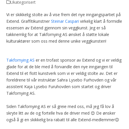
Ukategorisert
Vi er skikkelig stolte av å vise frem det nye inngangspartiet på
Extend. Graffitikunstner
Steinar Caspari
virkelig klart å formidle
essensen av Extend gjennom sin veggkunst. Jeg er så
takknemlig for at Takfornying AS ønsket å støtte lokale
kulturaktører som oss med denne unike veggkunsten!
Takfornying AS
er en trofast sponsor av Extend og vi er veldig
glade for at de ble med å forvandle den nye inngangen til
Extend til et flott kunstverk som vi er veldig stolte av. Det er
foreldrene til vår instruktør Sahra Lysebo Furhovden og vår
assistent Kaja Lysebo Furuhovden som startet og driver
Takfornying AS.
Siden Takfornying AS er så greie med oss, må jeg få lov å
skryte litt av de og fortelle hva de driver med 😊 De ønsker
også å gi en skikkelig bra rabatt til alle Extend-medlemmer😊