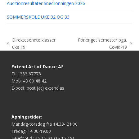
Auditionresultater Snedronningen 2026
SOMMERSKOLE UKE 32 OG 33
Direktesendte klasser
Forlenget semester pga.
previous
next
uke 19
Covid-19
post:
post:
Extend Art of Dance AS
Tlf.: 333 67778
Mob: 48 00 48 42
E-post: post [at] extend.as
Åpningstider:
Mandag-torsdag fra 14.30- 21.00
Fredag: 14.30-19.00
Telefontid : 15.15-21 (15.15-19)