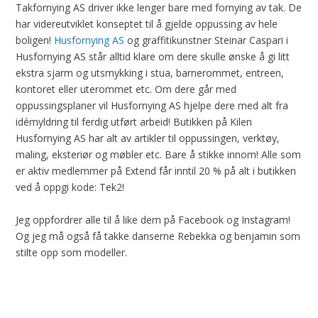
Takfornying AS driver ikke lenger bare med fornying av tak. De
har videreutviklet konseptet til å gjelde oppussing av hele
boligen!
Husfornying AS
og graffitikunstner Steinar Caspari i
Husfornying AS står alltid klare om dere skulle ønske å gi litt
ekstra sjarm og utsmykking i stua, barnerommet, entreen,
kontoret eller uterommet etc. Om dere går med
oppussingsplaner vil Husfornying AS hjelpe dere med alt fra
idémyldring til ferdig utført arbeid! Butikken på Kilen
Husfornying AS har alt av artikler til oppussingen, verktøy,
maling, eksteriør og møbler etc. Bare å stikke innom! Alle som
er aktiv medlemmer på Extend får inntil 20 % på alt i butikken
ved å oppgi kode: Tek2!
Jeg oppfordrer alle til å like dem på Facebook og Instagram!
Og jeg må også få takke danserne Rebekka og benjamin som
stilte opp som modeller.