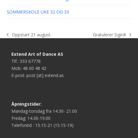
SOMMERSKOLE UKE 32 OG 33
Gratulerer Sigird!
Oppstart 21 august.
next
previous
post:
post:
Extend Art of Dance AS
Tlf.: 333 67778
Mob: 48 00 48 42
E-post: post [at] extend.as
Åpningstider:
Mandag-torsdag fra 14.30- 21.00
Fredag: 14.30-19.00
Telefontid : 15.15-21 (15.15-19)