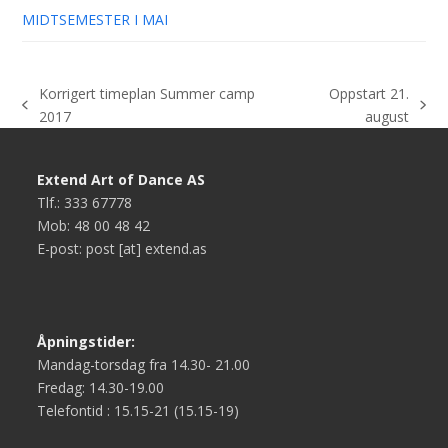
MIDTSEMESTER I MAI
Korrigert timeplan Summer camp
Oppstart 21.
previous
next
2017
august
post:
post:
Extend Art of Dance AS
Tlf.: 333 67778
Mob: 48 00 48 42
E-post: post [at] extend.as
Åpningstider:
Mandag-torsdag fra 14.30- 21.00
Fredag: 14.30-19.00
Telefontid : 15.15-21 (15.15-19)