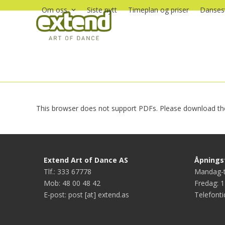
Skip
Om oss
Siste nytt
Timeplan og priser
Dansest
to
content
This browser does not support PDFs. Please download the
Extend Art of Dance AS
Åpningst
Tlf.: 333 67778
Mandag-t
Mob: 48 00 48 42
Fredag: 1
E-post: post [at] extend.as
Telefonti