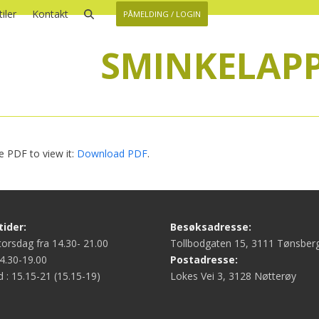
iler
Kontakt
PÅMELDING / LOGIN
SMINKELAP
 PDF to view it:
Download PDF
.
ider:
Besøksadresse:
orsdag fra 14.30- 21.00
Tollbodgaten 15, 3111 Tønsber
4.30-19.00
Postadresse:
d : 15.15-21 (15.15-19)
Lokes Vei 3, 3128 Nøtterøy